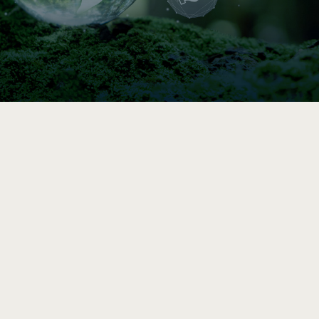

Indice de circularité
Comparez vos pratiques en 5–10 min, puis
accédez à une analyse et des
recommandations vers l’économie circulaire
après le sondage complet.