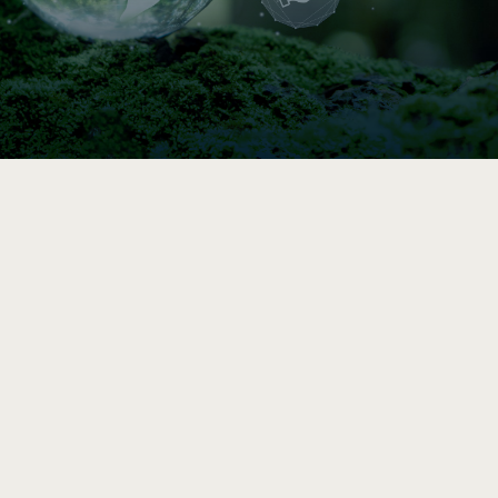

Indice de circularité
Comparez vos pratiques en 5–10 min, puis
accédez à une analyse et des
recommandations vers l’économie circulaire
après le sondage complet.