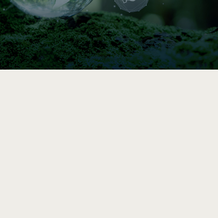

Indice de circularité
Comparez vos pratiques en 5–10 min, puis
accédez à une analyse et des
recommandations vers l’économie circulaire
après le sondage complet.