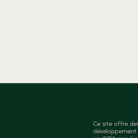
analyse et des
recommandations vers
l’économie circulaire après le
sondage complet.
Ce site offre de
développement d