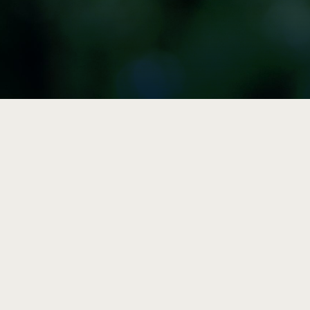

Vulgarisation
Articles, résumés et outils
pratiques sur la durabilité et