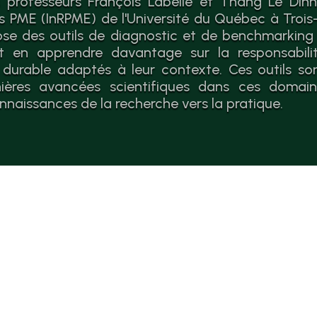
 professeurs François Labelle et Thang Le Dinh 
es PME (InRPME) de l'Université du Québec à Trois-
se des outils de diagnostic et de benchmarking
 en apprendre davantage sur la responsabilit
durable adaptés à leur contexte. Ces outils so
nières avancées scientifiques dans ces domaines
nnaissances de la recherche vers la pratique.