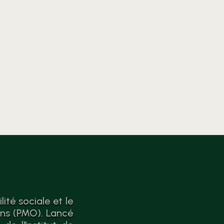
l’économie circulaire. Passer
de la théorie à l’action n’a
jamais été aussi simple.
ité sociale et le
ons (PMO). Lancé