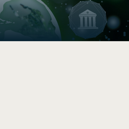

Boussole de durabilité
Évaluez la durabilité de votre
PME/PMO en 5 -10 min
.