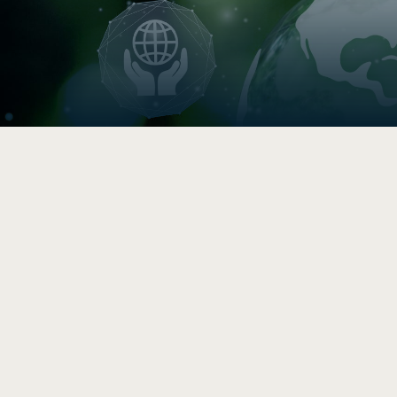

Indice de circularité
Comparez vos pratiques en 5–
10 min, puis accédez à une