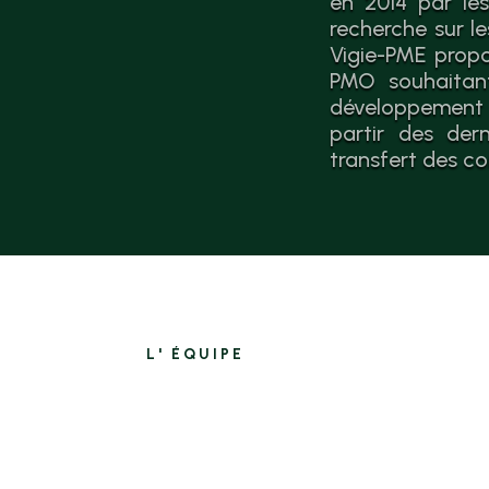
en 2014 par les
recherche sur l
Vigie-PME propo
PMO souhaitant
développement 
partir des der
transfert des co
L' ÉQUIPE