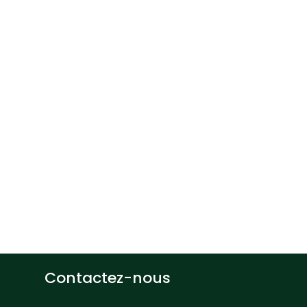
Than
Profe
Dépar
gement, UQTR
d’Inf
819 376-5011
Thang.Ledinh
Contactez-nous