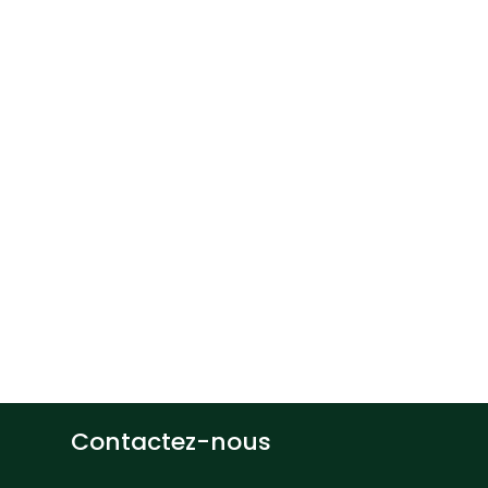
Than
Profe
Dépar
gement, UQTR
d’Inf
819 376-5011
Thang.Ledinh
Contactez-nous