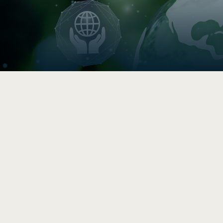

Indice de circularité
Comparez vos pratiques en 5–
10 min, puis accédez à une