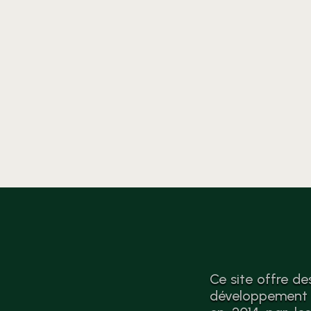
analyse et des
recommandations vers
l’économie circulaire après le
sondage complet.
Ce site offre de
développement d