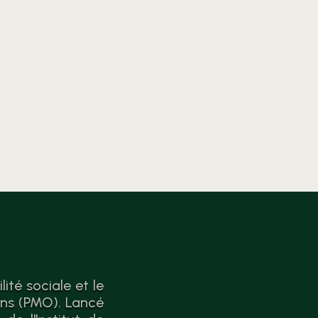
l’économie circulaire. Passer
de la théorie à l’action n’a
jamais été aussi simple.
ité sociale et le
ons (PMO). Lancé