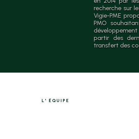
en 2014 par les
recherche sur l
Vigie-PME propo
PMO souhaitant
développement 
partir des der
transfert des co
L' ÉQUIPE