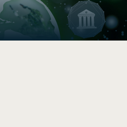

Boussole de durabilité
Évaluez la durabilité de votre
PME/PMO en 5 -10 min
.