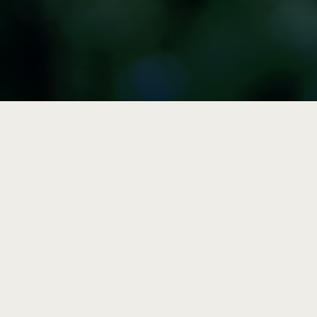

Vulgarisation
Articles, résumés et outils
pratiques sur la durabilité et