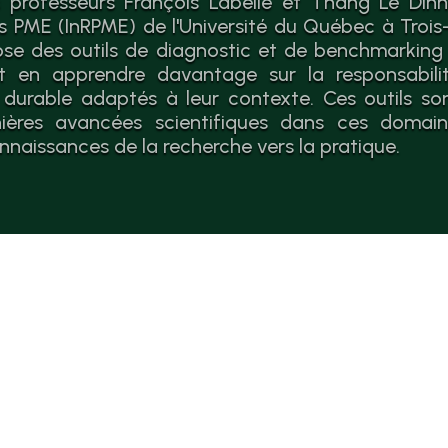
 professeurs François Labelle et Thang Le Dinh 
es PME (InRPME) de l'Université du Québec à Trois-
se des outils de diagnostic et de benchmarking
 en apprendre davantage sur la responsabilit
durable adaptés à leur contexte. Ces outils so
nières avancées scientifiques dans ces domaines
nnaissances de la recherche vers la pratique.