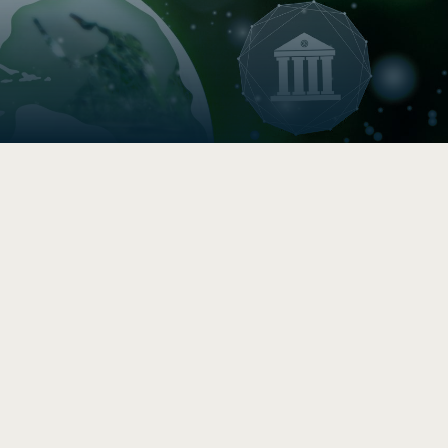

Boussole de durabilité
Évaluez la durabilité de votre
PME/PMO en 5 -10 min
.