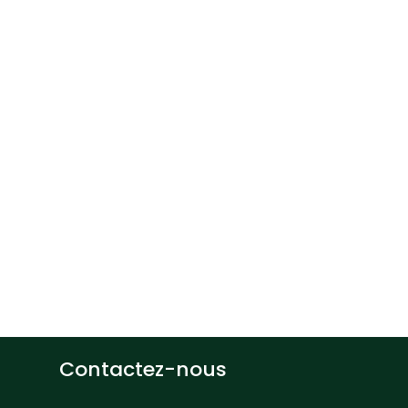
Than
Profe
Dépar
gement, UQTR
d’Inf
819 376-5011
Thang.Ledinh
Contactez-nous