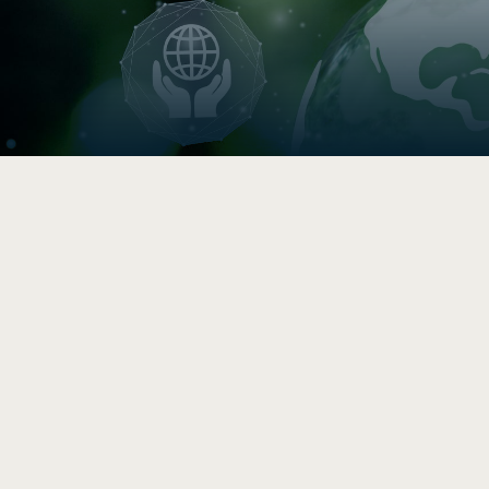

Indice de circularité
Comparez vos pratiques en 5–
10 min, puis accédez à une