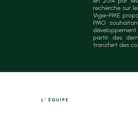
en 2014 par les
recherche sur l
Vigie-PME propo
PMO souhaitant
développement 
partir des der
transfert des co
L' ÉQUIPE