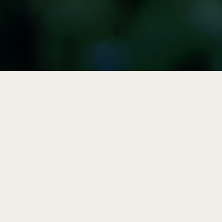

Vulgarisation
Articles, résumés et outils
pratiques sur la durabilité et