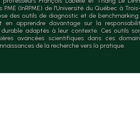
 professeurs François Labelle et Thang Le Dinh 
es PME (InRPME) de l'Université du Québec à Trois-
se des outils de diagnostic et de benchmarking
 en apprendre davantage sur la responsabilit
durable adaptés à leur contexte. Ces outils so
nières avancées scientifiques dans ces domaines
nnaissances de la recherche vers la pratique.