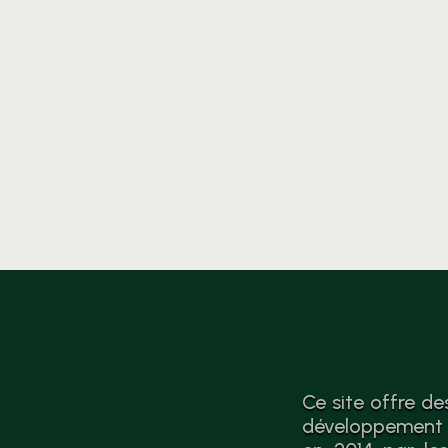
analyse et des
recommandations vers
l’économie circulaire après le
sondage complet.
Ce site offre de
développement d