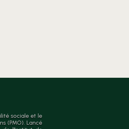
l’économie circulaire. Passer
de la théorie à l’action n’a
jamais été aussi simple.
ité sociale et le
ons (PMO). Lancé