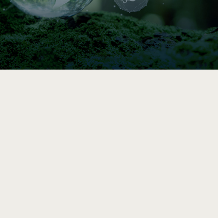

Indice de circularité
Comparez vos pratiques en 5–10 min, puis
accédez à une analyse et des
recommandations vers l’économie circulaire
après le sondage complet.