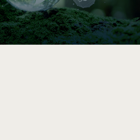

Indice de circularité
Comparez vos pratiques en 5–10 min, puis
accédez à une analyse et des
recommandations vers l’économie circulaire
après le sondage complet.