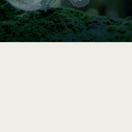

Indice de circularité
Comparez vos pratiques en 5–10 min, puis
accédez à une analyse et des
recommandations vers l’économie circulaire
après le sondage complet.