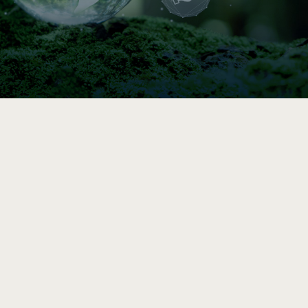

Indice de circularité
Comparez vos pratiques en 5–10 min, puis
accédez à une analyse et des
recommandations vers l’économie circulaire
après le sondage complet.