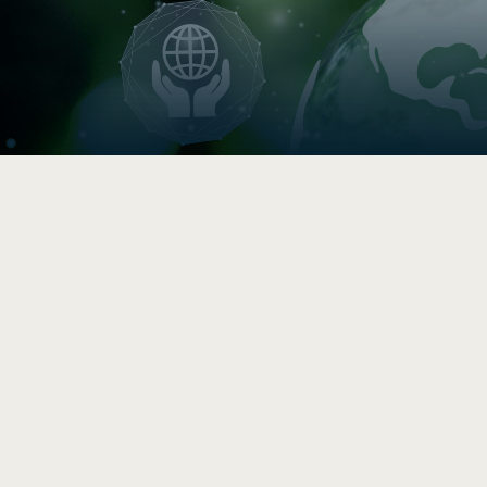

Indice de circularité
Comparez vos pratiques en 5–
10 min, puis accédez à une