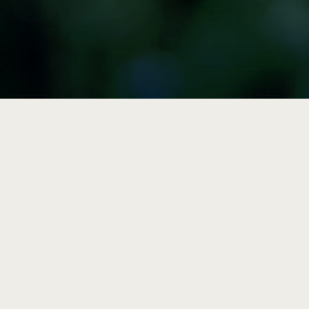

Vulgarisation
Articles, résumés et outils
pratiques sur la durabilité et