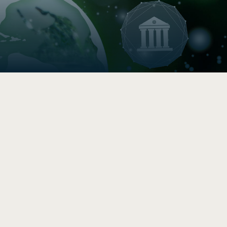

Boussole de durabilité
Évaluez la durabilité de votre
PME/PMO en 5 -10 min
.