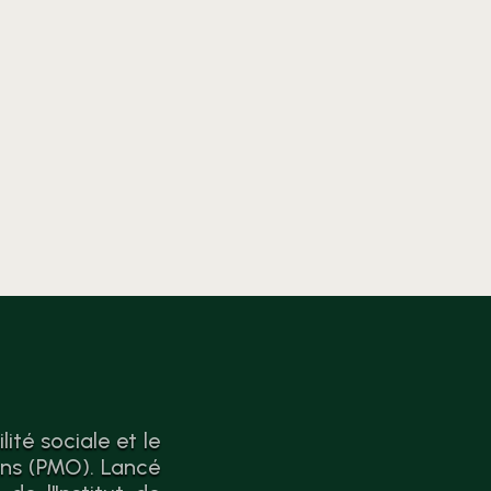
l’économie circulaire. Passer
de la théorie à l’action n’a
jamais été aussi simple.
ité sociale et le
ons (PMO). Lancé