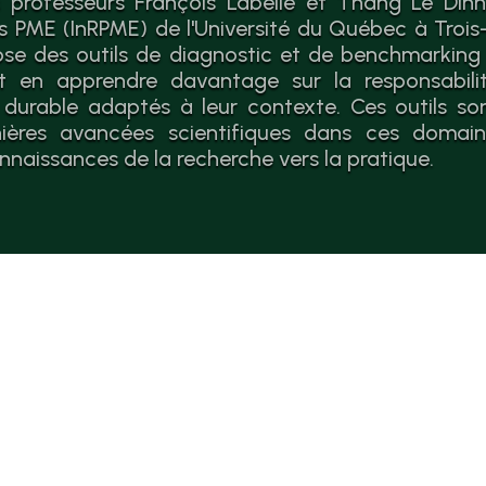
 professeurs François Labelle et Thang Le Dinh 
es PME (InRPME) de l'Université du Québec à Trois-
se des outils de diagnostic et de benchmarking
 en apprendre davantage sur la responsabilit
durable adaptés à leur contexte. Ces outils so
nières avancées scientifiques dans ces domaines
nnaissances de la recherche vers la pratique.