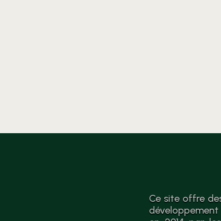
analyse et des
recommandations vers
l’économie circulaire après le
sondage complet.
Ce site offre de
développement d