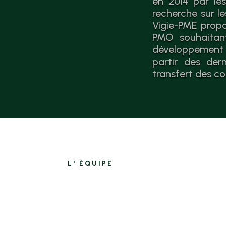
en 2014 par les
recherche sur l
Vigie-PME propo
PMO souhaitant
développement 
partir des der
transfert des co
L' ÉQUIPE