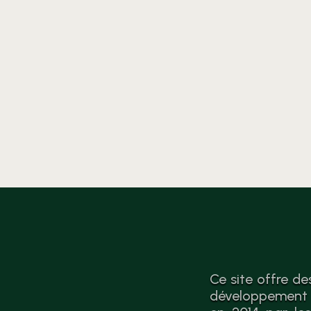
analyse et des
recommandations vers
l’économie circulaire après le
sondage complet.
Ce site offre de
développement d