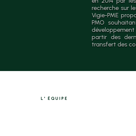
en 2014 par les
recherche sur l
Vigie-PME propo
PMO souhaitant
développement 
partir des der
transfert des co
L' ÉQUIPE