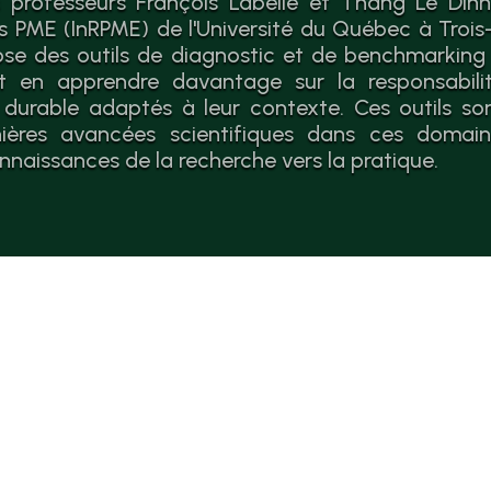
 professeurs François Labelle et Thang Le Dinh 
es PME (InRPME) de l'Université du Québec à Trois-
se des outils de diagnostic et de benchmarking
 en apprendre davantage sur la responsabilit
durable adaptés à leur contexte. Ces outils so
nières avancées scientifiques dans ces domaines
nnaissances de la recherche vers la pratique.