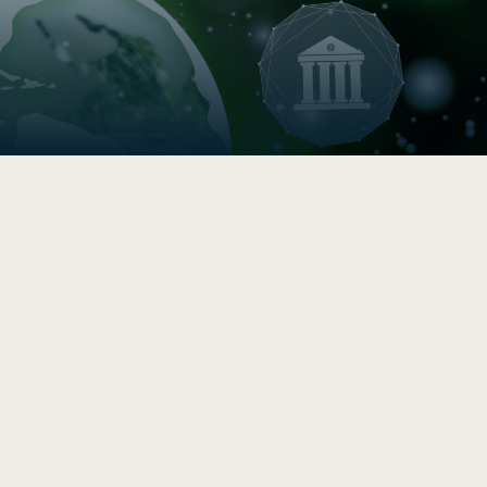

Boussole de durabilité
Évaluez la durabilité de votre
PME/PMO en 5 -10 min
.