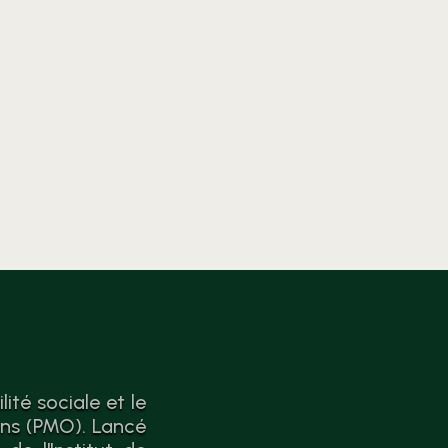
l’économie circulaire. Passer
de la théorie à l’action n’a
jamais été aussi simple.
ité sociale et le
ons (PMO). Lancé