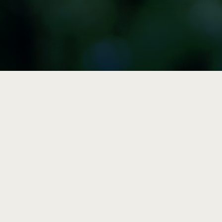

Vulgarisation
Articles, résumés et outils
pratiques sur la durabilité et