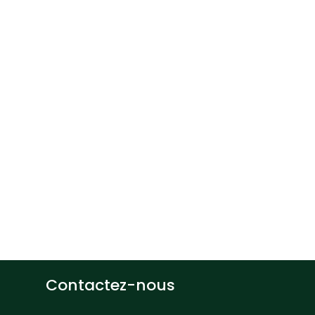
Than
Profe
Dépar
gement, UQTR
d’Inf
819 376-5011
Thang.Ledinh
Contactez-nous