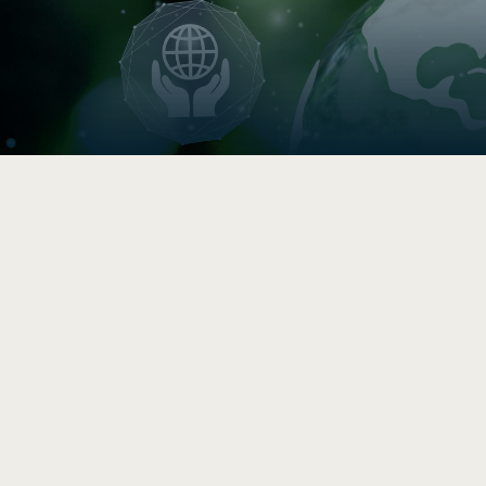

Indice de circularité
Comparez vos pratiques en 5–
10 min, puis accédez à une