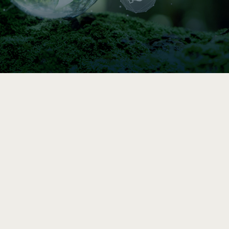

Indice de circularité
Comparez vos pratiques en 5–10 min, puis
accédez à une analyse et des
recommandations vers l’économie circulaire
après le sondage complet.