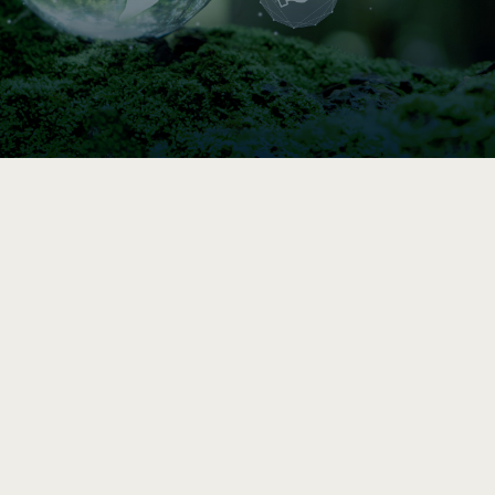

Indice de circularité
Comparez vos pratiques en 5–10 min, puis
accédez à une analyse et des
recommandations vers l’économie circulaire
après le sondage complet.