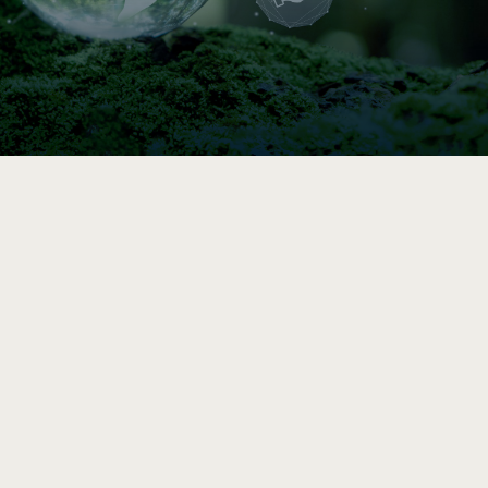

Indice de circularité
Comparez vos pratiques en 5–10 min, puis
accédez à une analyse et des
recommandations vers l’économie circulaire
après le sondage complet.