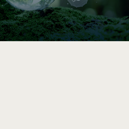

Indice de circularité
Comparez vos pratiques en 5–10 min, puis
accédez à une analyse et des
recommandations vers l’économie circulaire
après le sondage complet.