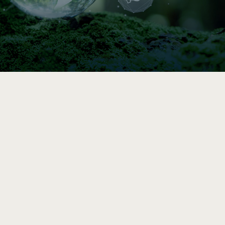

Indice de circularité
Comparez vos pratiques en 5–10 min, puis
accédez à une analyse et des
recommandations vers l’économie circulaire
après le sondage complet.