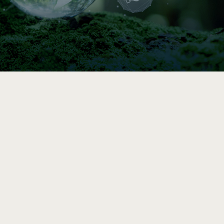

Indice de circularité
Comparez vos pratiques en 5–10 min, puis
accédez à une analyse et des
recommandations vers l’économie circulaire
après le sondage complet.