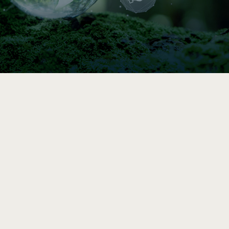

Indice de circularité
Comparez vos pratiques en 5–10 min, puis
accédez à une analyse et des
recommandations vers l’économie circulaire
après le sondage complet.