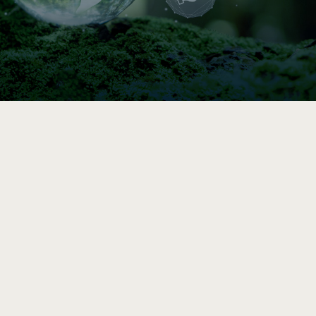

Indice de circularité
Comparez vos pratiques en 5–10 min, puis
accédez à une analyse et des
recommandations vers l’économie circulaire
après le sondage complet.