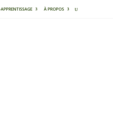
-APPRENTISSAGE
À PROPOS
 host institution for Vigie-PME.