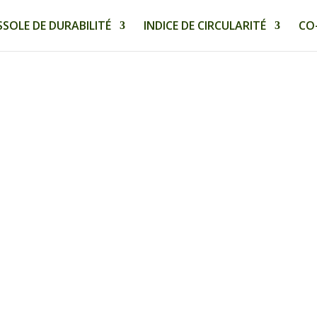
SOLE DE DURABILITÉ
INDICE DE CIRCULARITÉ
CO
rs
RPME), the Université du Québec à Trois-Rivières (UQTR) is the